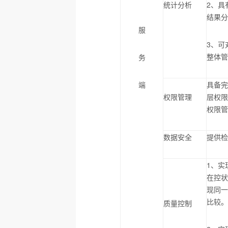
统计分析
2
、具
结果
服
3
、可
整体
务
端
具备
权限管理
层权
权限
数据安全
提供
1
、实
在控
现同
比较
质量控制