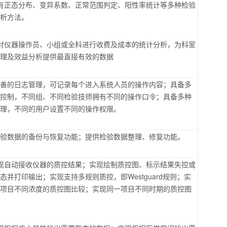
有正态分布、变异系数、正常范围判定、阳性率统计等多种检验
分析方法。
对仪器操作员、小组或全科进行收费及成本的统计分析，为科室
管理及效益分析提供最直接有效的数据
完善的日志管理，可记录每个进入系统人员的操作内容；具备多
限控制，不同组、不同检验技师拥有不同的操作口令；具备多种
管理，不同的用户设置不同的操作权限。
检验数据的备份与恢复功能；提供检验数据整理、修复功能。
现自动接收仪器的质控结果；实现绘制质控图、标示结果失控或
状态并打印输出；实现支持多规则质控，即
Westguard
规则；实
一项目不同浓度的质控图比较；实现同一项目不同时期的质控图
。