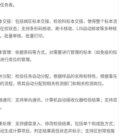
样任务表。
本交接：包括病区标本交接、检验科标本交接，使得整个标本流
于在控状态；支持条形码核收、刷卡核收、
LIS
自动核收等多种核
式。批量审核、批量打印。
本管理：依据条码等方式，对需要进行管理的标本（如免疫的标
）进行库位的管理。
务分配：检验任务自动分配，根据样品的名称和特性，根据事先
好的流程，将其自动分配到相关检测部门和相关检测岗位。
器通讯：支持单向通讯，计算机自动接收仪器检验结果；支持双
讯。
果处理：支持键盘录入、修改检验结果，包括单个和成批方式；
自动生成计算项目，判定结果高低状态并标示；支持区别常规报