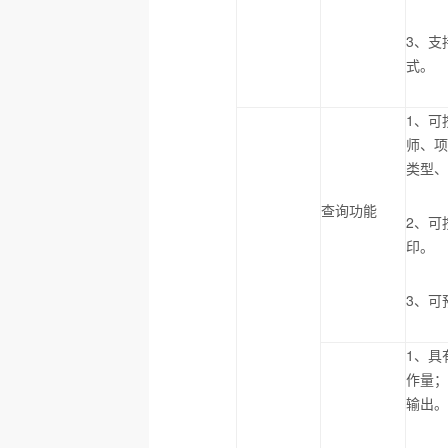
3
、支
式。
1
、可
师、
类型
查询功能
2
、可
印。
3
、可
1
、具
作量
输出