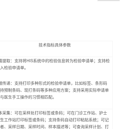
技术指标具体参数
请提取：支持将
HIS
系统中的检验信息转为检验申请单；支持检
录入检验申请单。
据传递：支持打印多种形式的检验申请单，比如标签、条形码
支持预制条码、现打条码等多种应用方案；支持采用实际申请单
，与医生手工操作的习惯相匹配。
本采集：可在采样处打印标签或条码；可在门诊工作站、护士
医生工作站打印标签或条码；支持条码自动打印粘贴系统；可记
样者、采样日期、采样时间、样本描述等；可查询采样计划、打