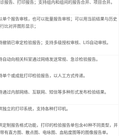
急诊报告、打印报告；支持组内和组间的报告合并、项目合并。
以单个报告审核，也可以批量报告审核；可以用当前结果与历史
进行比对并图形显示；
持撤销已审定检验报告；支持多级授权审核、
LIS
自动审核。
持自动向相关科室通过网络发送常规、急诊检验报告。
持单个或成批打印检验报告，以人工方式传递。
持通过内部网络、互联网、短信等多种形式发布检验结果。
供独立的打印系统，支持各种打印机。
供定制报告格式功能，打印的检验报告单包含
40
种不同类型，并
印带有直方图、散点图、电咏图、血粘度图等的图像报告单。