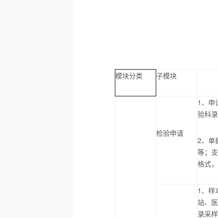
模块分类
子模块
1
、申
验科
检验申请
2
、单
等；
格式
1
、样
站、
录采