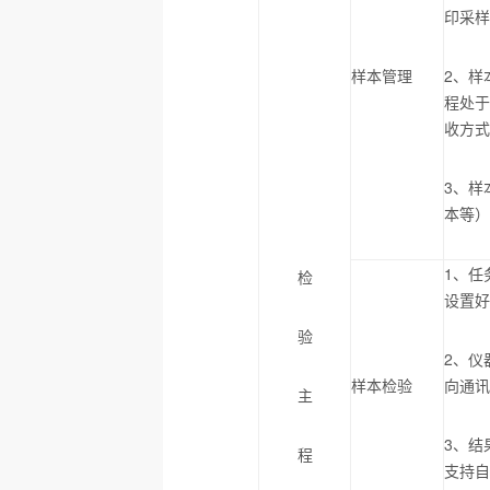
印采
样本管理
2
、样
程处
收方
3
、样
本等
1
、任
检
设置
验
2
、仪
样本检验
向通
主
3
、结
程
支持