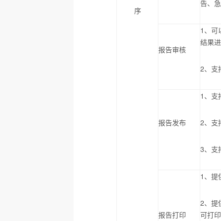
告、
序
1
、可
结果
报告审核
2
、支
1
、支
报告发布
2
、支
3
、支
1
、提
2
、提
报告打印
可打