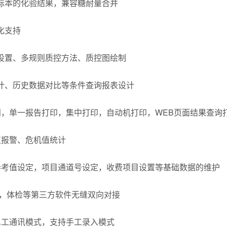
个标本的化验结果，兼容糖耐量合并
化支持
数设置、多规则质控方法、质控图绘制
统计、历史数据对比等条件查询报表设计
调阅，单一报告打印，集中打印，自动机打印，WEB页面结果查
机值报警、危机值统计
目参考值设定，项目通道号设定，收费项目设置等基础数据的维护
病历，体检等第三方软件无缝双向对接
，单工通讯模式，支持手工录入模式